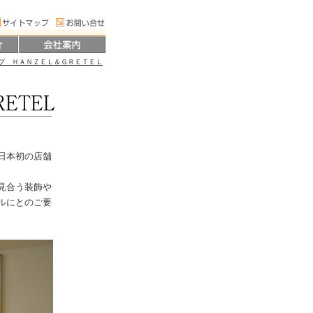
プ ＨＡＮＺＥＬ＆ＧＲＥＴＥＬ
日本初の店舗
見合う装飾や
ルにとのご要