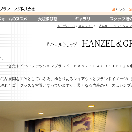
トップページ
>
ギャラリー
>
渋谷区 アパレルショッ
プト
前にできたドイツのファッションブランド「ＨＡＮＺＥＬ＆ＧＲＥＴＥＬ」の
の商品展開を主体としている為、ゆとりあるレイアウトとブランドイメージに
礼されたゴージャスな空間となっていますが、器となる内装のベースはシンプ