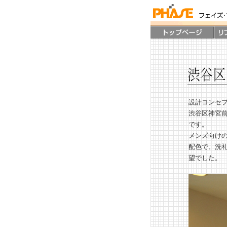
設計コンセ
渋谷区神宮
です。
メンズ向け
配色で、洗
望でした。